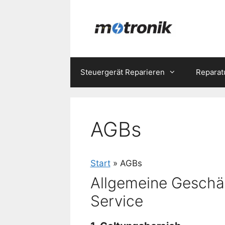
Zum
Inhalt
springen
Steuergerät Reparieren
Reparat
AGBs
Start
»
AGBs
Allgemeine Geschä
Service