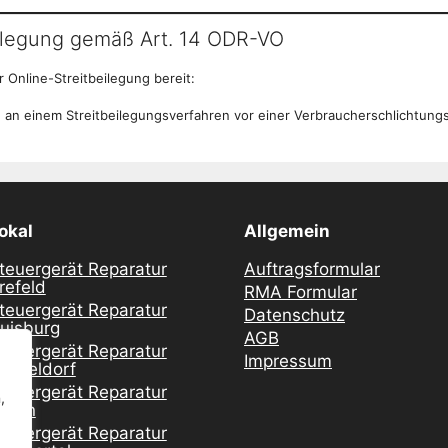
eilegung gemäß Art. 14 ODR-VO
r Online-Streitbeilegung bereit:
it, an einem Streitbeilegungsverfahren vor einer Verbraucherschlichtung
okal
Allgemein
teuergerät Reparatur
Auftragsformular
refeld
RMA Formular
teuergerät Reparatur
Datenschutz
uisburg
AGB
teuergerät Reparatur
Impressum
üsseldorf
teuergerät Reparatur
,
ssen
teuergerät Reparatur