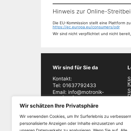
Hinweis zur Online-Streitb
Die EU-Kommission stellt eine Plattform zu
https://ec.europa.eu/consumers/odr
Wir sind nicht verpflichtet und nicht bere
Wir sind für Sie da
L
Kontakt:
S
K
Tel: 01637792433
S
Email: info@motronik-
D
service.de
S
Industriering Ost 48
Wir schätzen Ihre Privatsphäre
D
47906 Kempen
S
Wir verwenden Cookies, um Ihr Surferlebnis zu verbessern
E
Öffnunszeiten:
personalisierte Anzeigen oder Inhalte einzusetzen und
S
Montag - Freitag
unseren Datenverkehr zu analysieren. Wenn Sie auf „Alle