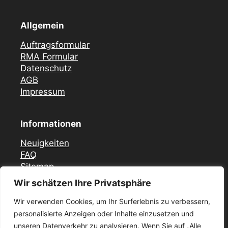
Allgemein
Auftragsformular
RMA Formular
Datenschutz
AGB
Impressum
Informationen
Neuigkeiten
FAQ
Sitemap
Wir schätzen Ihre Privatsphäre
Vor Ort Notfall Service
Wir verwenden Cookies, um Ihr Surferlebnis zu verbessern,
Mercedes Zündschloss ELV Reparatur
personalisierte Anzeigen oder Inhalte einzusetzen und
Düsseldorf
unseren Datenverkehr zu analysieren. Wenn Sie auf „Alle