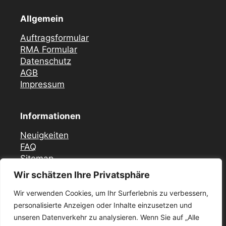
Allgemein
Auftragsformular
RMA Formular
Datenschutz
AGB
Impressum
Informationen
Neuigkeiten
FAQ
Sitemap
Wir schätzen Ihre Privatsphäre
Vor Ort Notfall Service
Wir verwenden Cookies, um Ihr Surferlebnis zu verbessern,
Mercedes Zündschloss ELV Reparatur
personalisierte Anzeigen oder Inhalte einzusetzen und
Düsseldorf
unseren Datenverkehr zu analysieren. Wenn Sie auf „Alle
Zündschloss ELV Reparatur Krefeld