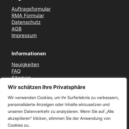
Auftragsformular
RMA Formular
Datenschutz
AGB
Impressum
Informationen
Neuigkeiten
FAQ
Sitemap
Wir schätzen Ihre Privatsphäre
Vor Ort Notfall Service
Wir verwenden Cookies, um Ihr Surferlebnis zu verbessern,
Mercedes Zündschloss ELV Reparatur
personalisierte Anzeigen oder Inhalte einzusetzen und
Düsseldorf
unseren Datenverkehr zu analysieren. Wenn Sie auf „Alle
Zündschloss ELV Reparatur Krefeld
akzeptieren" klicken, stimmen Sie der Anwendung von
Mercedes Zündschloss Reparatur Essen –
ELV / ESL
Cookies zu.