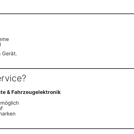
leme
l
 Gerät.
rvice?
te & Fahrzeugelektronik
 möglich
uf
marken