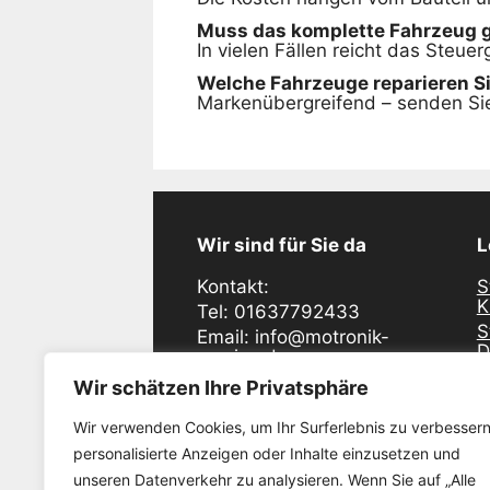
Muss das komplette Fahrzeug 
In vielen Fällen reicht das Steue
Welche Fahrzeuge reparieren S
Markenübergreifend – senden Sie
Wir sind für Sie da
L
Kontakt:
S
K
Tel: 01637792433
S
Email: info@motronik-
D
service.de
S
Industriering Ost 48
Wir schätzen Ihre Privatsphäre
D
47906 Kempen
S
Wir verwenden Cookies, um Ihr Surferlebnis zu verbessern
E
Öffnunszeiten:
personalisierte Anzeigen oder Inhalte einzusetzen und
S
Montag - Freitag
unseren Datenverkehr zu analysieren. Wenn Sie auf „Alle
W