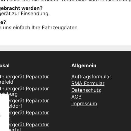
gebracht werden?
rgerät zur Einsendung.
ie?
 uns einfach Ihre Fahrzeugdaten.
okal
Allgemein
teuergerät Reparatur
Auftragsformular
refeld
RMA Formular
teuergerät Reparatur
Datenschutz
uisburg
AGB
teuergerät Reparatur
Impressum
üsseldorf
teuergerät Reparatur
,
ssen
teuergerät Reparatur
uppertal