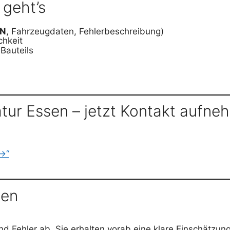
 geht’s
SN
, Fahrzeugdaten, Fehlerbeschreibung)
chkeit
Bauteils
tur Essen – jetzt Kontakt aufn
 →“
gen
d Fehler ab. Sie erhalten vorab eine klare Einschätzung