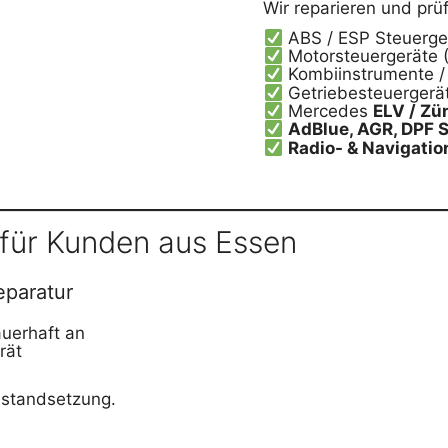
Wir reparieren und prüf
ABS / ESP Steuerge
Motorsteuergeräte 
Kombiinstrumente /
Getriebesteuergerä
Mercedes
ELV / Zü
AdBlue, AGR, DPF 
Radio- & Navigati
für Kunden aus Essen
eparatur
uerhaft an
rät
nstandsetzung.