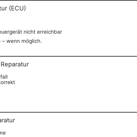
tur (ECU)
uergerät nicht erreichbar
e – wenn möglich.
 Reparatur
fall
korrekt
ratur
eme