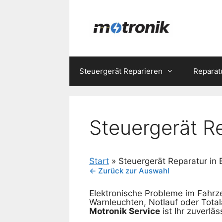
Zum
Inhalt
springen
Steuergerät Reparieren
Reparat
Steuergerät R
Start
»
Steuergerät Reparatur in 
← Zurück zur Auswahl
Elektronische Probleme im Fahrz
Warnleuchten, Notlauf oder Totala
Motronik Service
ist Ihr zuverlä