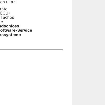
en u. a.:
räte
(ECU)
 Tachos
te
ndschloss
Software-Service
onssysteme