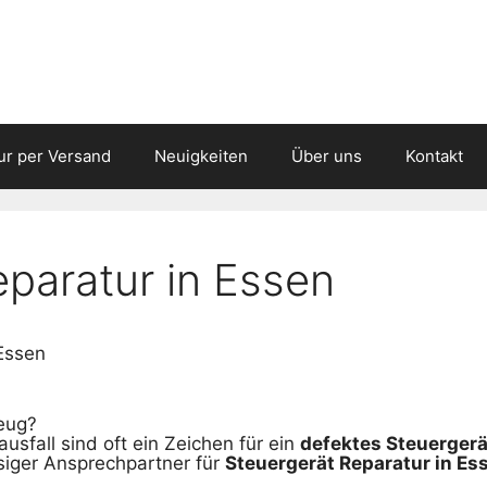
ur per Versand
Neuigkeiten
Über uns
Kontakt
eparatur in Essen
Essen
eug?
usfall sind oft ein Zeichen für ein
defektes Steuergerä
ssiger Ansprechpartner für
Steuergerät Reparatur in E