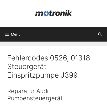
Zum
Inhalt
springen
Menü
Fehlercodes 0526, 01318
Steuergerät
Einspritzpumpe J399
Reparatur Audi
Pumpensteuergerät