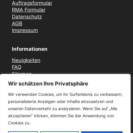
Auftragsformular
RMA Formular
Datenschutz
AGB
Impressum
Informationen
Neuigkeiten
FAQ
Sitemap
Wir schätzen Ihre Privatsphäre
Vor Ort Notfall Service
Wir verwenden Cookies, um Ihr Surferlebnis zu verbessern,
Mercedes Zündschloss ELV Reparatur
personalisierte Anzeigen oder Inhalte einzusetzen und
Düsseldorf
unseren Datenverkehr zu analysieren. Wenn Sie auf „Alle
Zündschloss ELV Reparatur Krefeld
akzeptieren" klicken, stimmen Sie der Anwendung von
Mercedes Zündschloss Reparatur Essen –
ELV / ESL
Cookies zu.
Mercedes Zündschloss ELV Reparatur in Köln