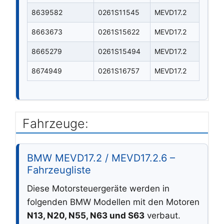
8639582
0261S11545
MEVD17.2
8663673
0261S15622
MEVD17.2
8665279
0261S15494
MEVD17.2
8674949
0261S16757
MEVD17.2
Fahrzeuge:
BMW MEVD17.2 / MEVD17.2.6 –
Fahrzeugliste
Diese Motorsteuergeräte werden in
folgenden BMW Modellen mit den Motoren
N13, N20, N55, N63 und S63
verbaut.