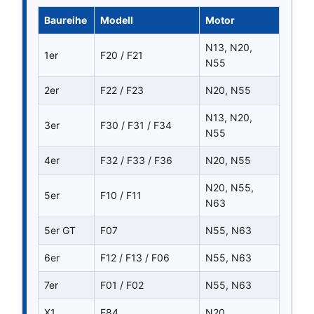
Baureihe
Modell
Motor
N13, N20,
1er
F20 / F21
N55
2er
F22 / F23
N20, N55
N13, N20,
3er
F30 / F31 / F34
N55
4er
F32 / F33 / F36
N20, N55
N20, N55,
5er
F10 / F11
N63
5er GT
F07
N55, N63
6er
F12 / F13 / F06
N55, N63
7er
F01 / F02
N55, N63
X1
E84
N20