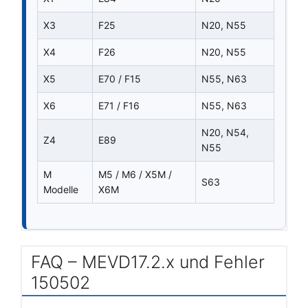
X3
F25
N20, N55
X4
F26
N20, N55
X5
E70 / F15
N55, N63
X6
E71 / F16
N55, N63
N20, N54,
Z4
E89
N55
M
M5 / M6 / X5M /
S63
Modelle
X6M
FAQ – MEVD17.2.x und Fehler
150502