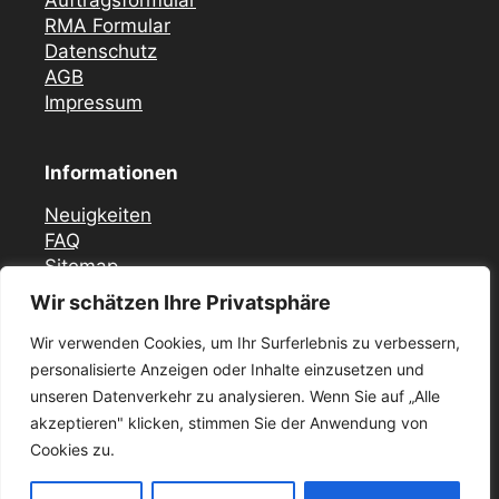
RMA Formular
Datenschutz
AGB
Impressum
Informationen
Neuigkeiten
FAQ
Sitemap
Wir schätzen Ihre Privatsphäre
Vor Ort Notfall Service
Wir verwenden Cookies, um Ihr Surferlebnis zu verbessern,
Mercedes Zündschloss ELV Reparatur
personalisierte Anzeigen oder Inhalte einzusetzen und
Düsseldorf
unseren Datenverkehr zu analysieren. Wenn Sie auf „Alle
Zündschloss ELV Reparatur Krefeld
akzeptieren" klicken, stimmen Sie der Anwendung von
Mercedes Zündschloss Reparatur Essen –
ELV / ESL
Cookies zu.
Mercedes Zündschloss ELV Reparatur in Köln
und umgebung