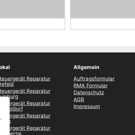
okal
Allgemein
teuergerät Reparatur
Auftragsformular
refeld
RMA Formular
teuergerät Reparatur
Datenschutz
uisburg
AGB
teuergerät Reparatur
Impressum
üsseldorf
teuergerät Reparatur
,
ssen
teuergerät Reparatur
uppertal