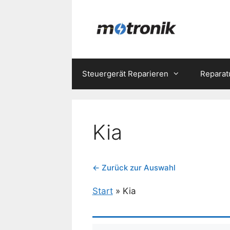
Zum
Inhalt
springen
Steuergerät Reparieren
Reparat
Kia
← Zurück zur Auswahl
Start
»
Kia