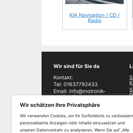
KIA Navigation / CD /
Radio
Wir sind für Sie da
L
Kontakt:
S
K
Tel: 01637792433
S
Email: info@motronik-
D
service.de
S
Industriering Ost 48
Wir schätzen Ihre Privatsphäre
D
47906 Kempen
S
Wir verwenden Cookies, um Ihr Surferlebnis zu verbessern
E
Öffnunszeiten:
personalisierte Anzeigen oder Inhalte einzusetzen und
S
Montag - Freitag
unseren Datenverkehr zu analysieren. Wenn Sie auf „Alle
W