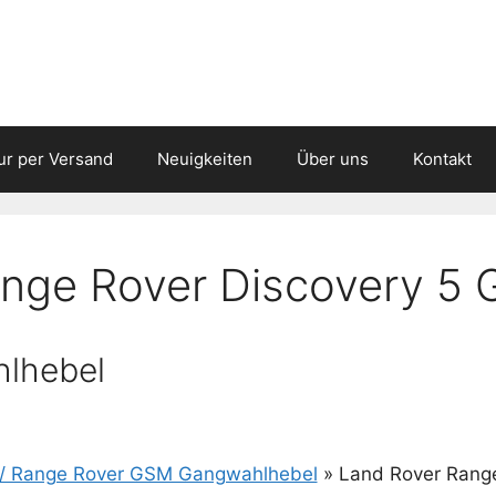
ur per Versand
Neuigkeiten
Über uns
Kontakt
ange Rover Discovery 5
lhebel
 / Range Rover GSM Gangwahlhebel
»
Land Rover Rang