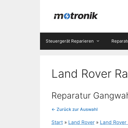
Zum
Inhalt
springen
Steuergerät Reparieren
Reparat
Land Rover R
Reparatur Gangwah
← Zurück zur Auswahl
Start
»
Land Rover
»
Land Rover