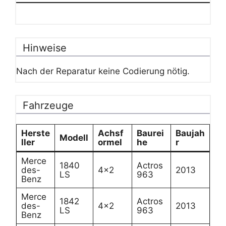
Hinweise
Nach der Reparatur keine Codierung nötig.
Fahrzeuge
Herste
Achsf
Baurei
Baujah
Modell
ller
ormel
he
r
Merce
1840
Actros
des-
4×2
2013
LS
963
Benz
Merce
1842
Actros
des-
4×2
2013
LS
963
Benz