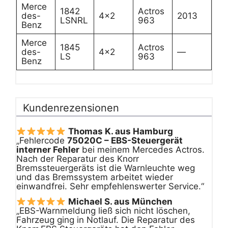
Merce
1842
Actros
des-
4×2
2013
LSNRL
963
Benz
Merce
1845
Actros
des-
4×2
—
LS
963
Benz
Kundenrezensionen
Thomas K. aus Hamburg
„Fehlercode
75020C – EBS-Steuergerät
interner Fehler
bei meinem Mercedes Actros.
Nach der Reparatur des Knorr
Bremssteuergeräts ist die Warnleuchte weg
und das Bremssystem arbeitet wieder
einwandfrei. Sehr empfehlenswerter Service.“
Michael S. aus München
„EBS-Warnmeldung ließ sich nicht löschen,
Fahrzeug ging in Notlauf. Die Reparatur des