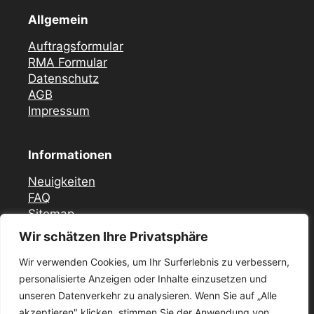
Allgemein
Auftragsformular
RMA Formular
Datenschutz
AGB
Impressum
Informationen
Neuigkeiten
FAQ
Sitemap
Wir schätzen Ihre Privatsphäre
Vor Ort Notfall Service
Wir verwenden Cookies, um Ihr Surferlebnis zu verbessern,
Mercedes Zündschloss ELV Reparatur
personalisierte Anzeigen oder Inhalte einzusetzen und
Düsseldorf
unseren Datenverkehr zu analysieren. Wenn Sie auf „Alle
Zündschloss ELV Reparatur Krefeld
akzeptieren" klicken, stimmen Sie der Anwendung von