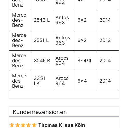
963
Benz
Merce
Antos
des-
2543 L
6×2
2014
963
Benz
Merce
Actros
des-
2551 L
6×2
2013
963
Benz
Merce
Arocs
des-
3245 B
8×4/4
2014
964
Benz
Merce
3351
Arocs
des-
6×4
2014
LK
964
Benz
Kundenrezensionen
Thomas K. aus Köln