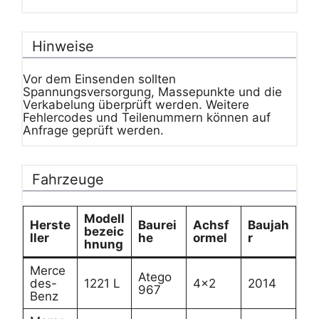
Hinweise
Vor dem Einsenden sollten
Spannungsversorgung, Massepunkte und die
Verkabelung überprüft werden. Weitere
Fehlercodes und Teilenummern können auf
Anfrage geprüft werden.
Fahrzeuge
Modell
Herste
Baurei
Achsf
Baujah
bezeic
ller
he
ormel
r
hnung
Merce
Atego
des-
1221 L
4×2
2014
967
Benz