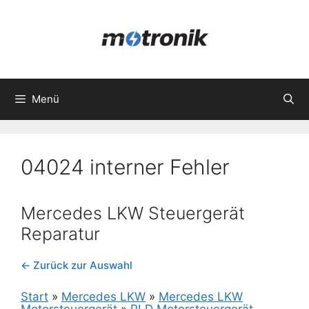
Zum
Inhalt
springen
Menü
04024 interner Fehler
Mercedes LKW Steuergerät
Reparatur
← Zurück zur Auswahl
Start
»
Mercedes LKW
»
Mercedes LKW
Motorsteuergerät
»
PLD Motorsteuergerät