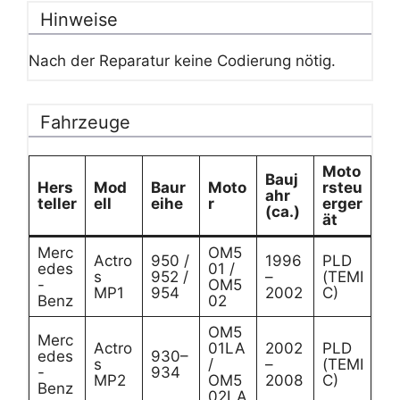
Hinweise
Nach der Reparatur keine Codierung nötig.
Fahrzeuge
Moto
Bauj
Hers
Mod
Baur
Moto
rsteu
ahr
teller
ell
eihe
r
erger
(ca.)
ät
Merc
OM5
Actro
950 /
1996
PLD
edes
01 /
s
952 /
–
(TEMI
-
OM5
MP1
954
2002
C)
Benz
02
OM5
Merc
Actro
01LA
2002
PLD
edes
930–
s
/
–
(TEMI
-
934
MP2
OM5
2008
C)
Benz
02LA