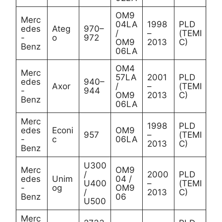
OM9
Merc
04LA
1998
PLD
edes
Ateg
970–
/
–
(TEMI
-
o
972
OM9
2013
C)
Benz
06LA
OM4
Merc
57LA
2001
PLD
edes
940–
Axor
/
–
(TEMI
-
944
OM9
2013
C)
Benz
06LA
Merc
1998
PLD
edes
Econi
OM9
957
–
(TEMI
-
c
06LA
2013
C)
Benz
U300
Merc
OM9
/
2000
PLD
edes
Unim
04 /
U400
–
(TEMI
-
og
OM9
/
2013
C)
Benz
06
U500
Merc