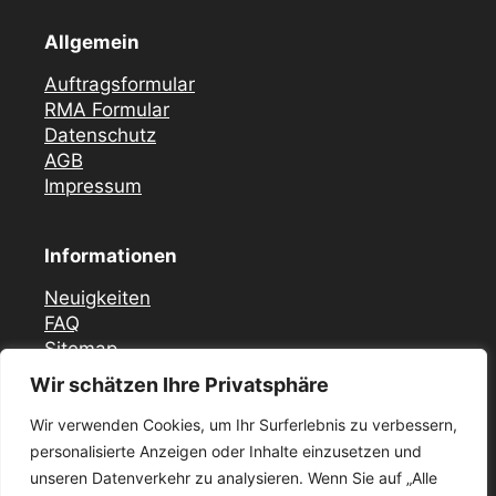
Allgemein
Auftragsformular
RMA Formular
Datenschutz
AGB
Impressum
Informationen
Neuigkeiten
FAQ
Sitemap
Wir schätzen Ihre Privatsphäre
Vor Ort Notfall Service
Wir verwenden Cookies, um Ihr Surferlebnis zu verbessern,
Mercedes Zündschloss ELV Reparatur
personalisierte Anzeigen oder Inhalte einzusetzen und
Düsseldorf
unseren Datenverkehr zu analysieren. Wenn Sie auf „Alle
Zündschloss ELV Reparatur Krefeld