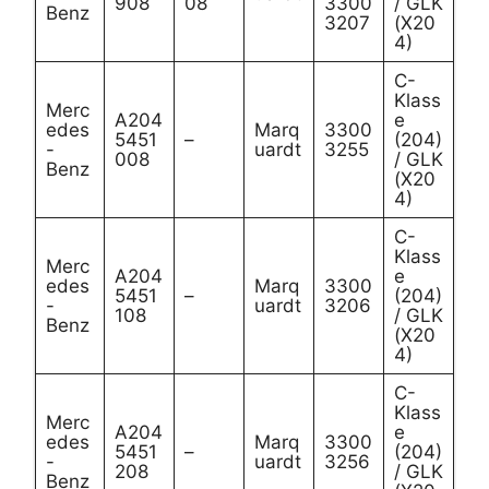
908
08
3300
/ GLK
Benz
3207
(X20
4)
C-
Klass
Merc
A204
e
edes
Marq
3300
5451
–
(204)
-
uardt
3255
008
/ GLK
Benz
(X20
4)
C-
Klass
Merc
A204
e
edes
Marq
3300
5451
–
(204)
-
uardt
3206
108
/ GLK
Benz
(X20
4)
C-
Klass
Merc
A204
e
edes
Marq
3300
5451
–
(204)
-
uardt
3256
208
/ GLK
Benz