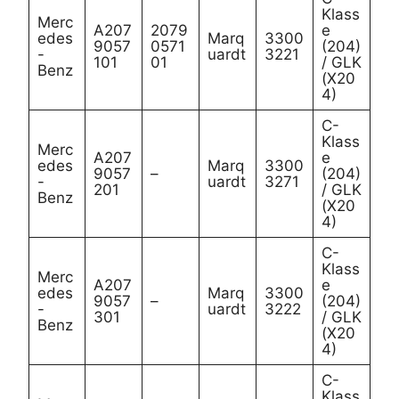
Klass
Merc
A207
2079
e
edes
Marq
3300
9057
0571
(204)
-
uardt
3221
101
01
/ GLK
Benz
(X20
4)
C-
Klass
Merc
A207
e
edes
Marq
3300
9057
–
(204)
-
uardt
3271
201
/ GLK
Benz
(X20
4)
C-
Klass
Merc
A207
e
edes
Marq
3300
9057
–
(204)
-
uardt
3222
301
/ GLK
Benz
(X20
4)
C-
Klass