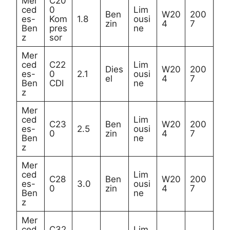
Mer
C20
ced
0
Lim
Ben
W20
200
es-
Kom
1.8
ousi
zin
4
7
Ben
pres
ne
z
sor
Mer
ced
C22
Lim
Dies
W20
200
es-
0
2.1
ousi
el
4
7
Ben
CDI
ne
z
Mer
ced
Lim
C23
Ben
W20
200
es-
2.5
ousi
0
zin
4
7
Ben
ne
z
Mer
ced
Lim
C28
Ben
W20
200
es-
3.0
ousi
0
zin
4
7
Ben
ne
z
Mer
ced
C32
Lim