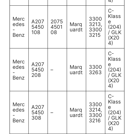
4)
C-
Klass
Merc
3300
A207
2075
e
edes
Marq
3213,
5450
4501
(204)
-
uardt
3300
108
08
/ GLK
Benz
3215
(X20
4)
C-
Klass
Merc
A207
e
edes
Marq
3300
5450
–
(204)
-
uardt
3263
208
/ GLK
Benz
(X20
4)
C-
Klass
Merc
3300
A207
e
edes
Marq
3214,
5450
–
(204)
-
uardt
3300
308
/ GLK
Benz
3216
(X20
4)