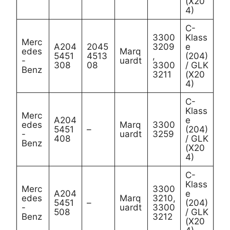
(X20
4)
C-
3300
Klass
Merc
A204
2045
3209
e
edes
Marq
5451
4513
,
(204)
-
uardt
308
08
3300
/ GLK
Benz
3211
(X20
4)
C-
Klass
Merc
A204
e
edes
Marq
3300
5451
–
(204)
-
uardt
3259
408
/ GLK
Benz
(X20
4)
C-
Klass
Merc
3300
A204
e
edes
Marq
3210,
5451
–
(204)
-
uardt
3300
508
/ GLK
Benz
3212
(X20