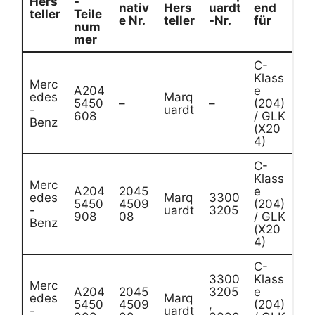
Hers
-
nativ
Hers
uardt
end
teller
Teile
e Nr.
teller
-Nr.
für
num
mer
C-
Klass
Merc
A204
e
edes
Marq
5450
–
–
(204)
-
uardt
608
/ GLK
Benz
(X20
4)
C-
Klass
Merc
A204
2045
e
edes
Marq
3300
5450
4509
(204)
-
uardt
3205
908
08
/ GLK
Benz
(X20
4)
C-
3300
Klass
Merc
A204
2045
3205
e
edes
Marq
5450
4509
,
(204)
-
uardt