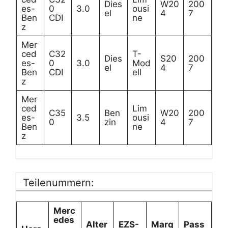
Dies
W20
200
es-
0
3.0
ousi
el
4
7
Ben
CDI
ne
z
Mer
ced
C32
T-
Dies
S20
200
es-
0
3.0
Mod
el
4
7
Ben
CDI
ell
z
Mer
ced
Lim
C35
Ben
W20
200
es-
3.5
ousi
0
zin
4
7
Ben
ne
z
Teilenummern:
Merc
edes
Alter
EZS-
Marq
Pass