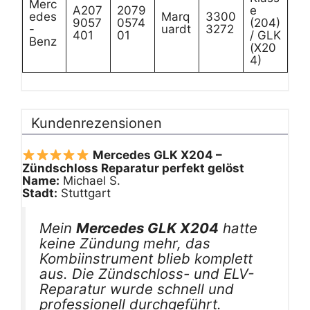
Merc
A207
2079
e
edes
Marq
3300
9057
0574
(204)
-
uardt
3272
401
01
/ GLK
Benz
(X20
4)
Kundenrezensionen
Mercedes GLK X204 –
Zündschloss Reparatur perfekt gelöst
Name:
Michael S.
Stadt:
Stuttgart
Mein
Mercedes GLK X204
hatte
keine Zündung mehr, das
Kombiinstrument blieb komplett
aus. Die Zündschloss- und ELV-
Reparatur wurde schnell und
professionell durchgeführt.