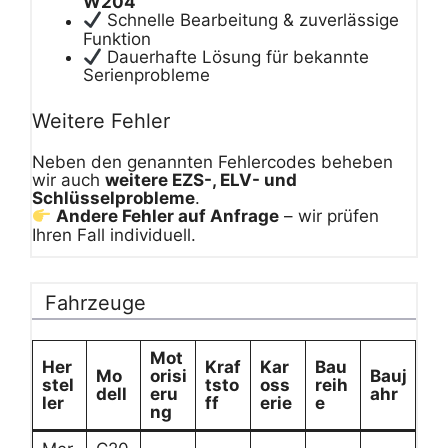
W204
Schnelle Bearbeitung & zuverlässige
Funktion
Dauerhafte Lösung für bekannte
Serienprobleme
Weitere Fehler
Neben den genannten Fehlercodes beheben
wir auch
weitere EZS-, ELV- und
Schlüsselprobleme
.
Andere Fehler auf Anfrage
– wir prüfen
Ihren Fall individuell.
Fahrzeuge
Mot
Her
Kraf
Kar
Bau
Mo
orisi
Bauj
stel
tsto
oss
reih
dell
eru
ahr
ler
ff
erie
e
ng