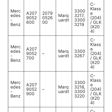
C-
Klass
Merc
3300
A207
2079
e
edes
Marq
3217,
9052
0526
(204)
-
uardt
3300
600
00
/ GLK
Benz
3219
(X20
4)
C-
Klass
Merc
A207
e
edes
Marq
3300
9052
–
(204)
-
uardt
3267
700
/ GLK
Benz
(X20
4)
C-
Klass
Merc
3300
A207
e
edes
Marq
3218,
9052
–
(204)
-
uardt
3300
900
/ GLK
Benz
3220
(X20
4)
C-