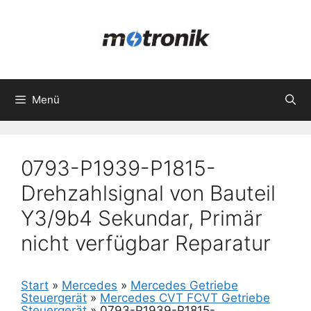
Zum
Inhalt
springen
Menü
0793-P1939-P1815-
Drehzahlsignal von Bauteil
Y3/9b4 Sekundar, Primär
nicht verfügbar Reparatur
Start
»
Mercedes
»
Mercedes Getriebe
Steuergerät
»
Mercedes CVT FCVT Getriebe
Steuergerät
»
0793-P1939-P1815-