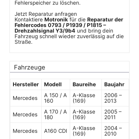
Fehlerspeicher zu löschen.
Jetzt Reparatur anfragen
Kontaktiere
Motronik
für die
Reparatur der
Fehlercodes 0793 / P1939 / P1815 –
Drehzahlsignal Y3/9b4
und bring dein
Fahrzeug schnell wieder zuverlässig auf die
Straße.
Fahrzeuge
Hersteller
Modell
Baureihe
Baujahr
A 150 / A
A-Klasse
2006 –
Mercedes
160
(169)
2013
A 170 / A
A-Klasse
2005 –
Mercedes
180
(169)
2011
A-Klasse
2004 –
Mercedes
A160 CDI
(169)
2010