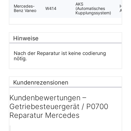
AKS
Mercedes-
Häufi
W414
(Automatisches
Benz Vaneo
AKS-S
Kupplungssystem)
Hinweise
Nach der Reparatur ist keine codierung
nötig.
Kundenrezensionen
Kundenbewertungen –
Getriebesteuergerät / P0700
Reparatur Mercedes