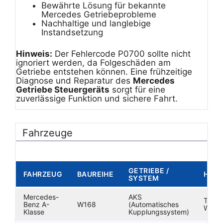
Bewährte Lösung für bekannte
Mercedes Getriebeprobleme
Nachhaltige und langlebige
Instandsetzung
Hinweis:
Der Fehlercode P0700 sollte nicht
ignoriert werden, da Folgeschäden am
Getriebe entstehen können. Eine frühzeitige
Diagnose und Reparatur des
Mercedes
Getriebe Steuergeräts
sorgt für eine
zuverlässige Funktion und sichere Fahrt.
Fahrzeuge
GETRIEBE /
FAHRZEUG
BAUREIHE
HINW
SYSTEM
Mercedes-
AKS
Typis
Benz A-
W168
(Automatisches
Wählh
Klasse
Kupplungssystem)