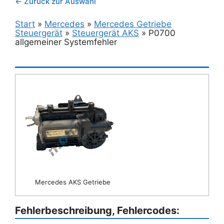
← Zurück zur Auswahl
Start
»
Mercedes
»
Mercedes Getriebe
Steuergerät
»
Steuergerät AKS
»
P0700
allgemeiner Systemfehler
Mercedes AKS Getriebe
Fehlerbeschreibung, Fehlercodes: