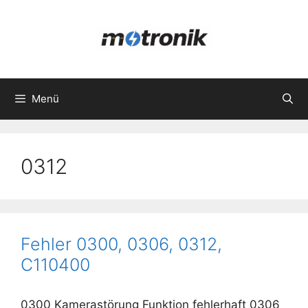
Zum
Inhalt
springen
Menü
0312
Fehler 0300, 0306, 0312,
C110400
0300 Kamerastörung Funktion fehlerhaft 0306