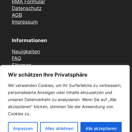
RMA Formular
Datenschutz
AGB
Impressum
Informationen
Neuigkeiten
FAQ
Sitemap
Wir schätzen Ihre Privatsphäre
Vor Ort Notfall Service
Wir verwenden Cookies, um Ihr Surferlebnis zu verbessern,
Mercedes Zündschloss ELV Reparatur
personalisierte Anzeigen oder Inhalte einzusetzen und
Düsseldorf
unseren Datenverkehr zu analysieren. Wenn Sie auf „Alle
Zündschloss ELV Reparatur Krefeld
akzeptieren" klicken, stimmen Sie der Anwendung von
Mercedes Zündschloss Reparatur Essen –
ELV / ESL
Cookies zu.
Mercedes Zündschloss ELV Reparatur in Köln
und umgebung
Anpassen
Alles ablehnen
Alle akzeptieren