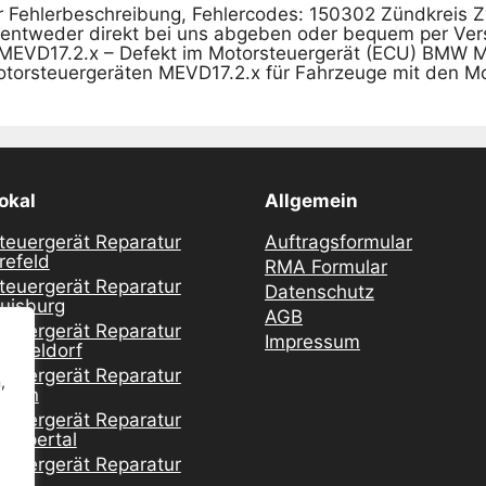
Fehlerbeschreibung, Fehlercodes: 150302 Zündkreis Zy
t entweder direkt bei uns abgeben oder bequem per Ve
 MEVD17.2.x – Defekt im Motorsteuergerät (ECU) BMW M
torsteuergeräten MEVD17.2.x für Fahrzeuge mit den M
okal
Allgemein
teuergerät Reparatur
Auftragsformular
refeld
RMA Formular
teuergerät Reparatur
Datenschutz
uisburg
AGB
teuergerät Reparatur
Impressum
üsseldorf
teuergerät Reparatur
,
ssen
teuergerät Reparatur
uppertal
teuergerät Reparatur
öln