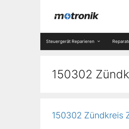
Zum
Inhalt
springen
Steuergerät Reparieren
Reparat
150302 Zündkr
150302 Zündkreis Z