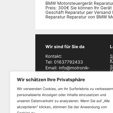
BMW Motorsteuergerät Reparatur 
Preis: 300€ Sie können Ihr Gerä
Geschäft Reparatur per Versand
Reparatur Reparatur von BMW Mo
Wir sind für Sie da
L
Kontakt:
S
K
Tel: 01637792433
S
Email: info@motronik-
D
service.de
S
Industriering Ost 48
Wir schätzen Ihre Privatsphäre
D
47906 Kempen
S
Wir verwenden Cookies, um Ihr Surferlebnis zu verbessern
E
Öffnunszeiten:
personalisierte Anzeigen oder Inhalte einzusetzen und
S
Montag - Freitag
unseren Datenverkehr zu analysieren. Wenn Sie auf „Alle
W
08:30 - 17:00
akzeptieren" klicken, stimmen Sie der Anwendung von
S
K
Cookies zu.