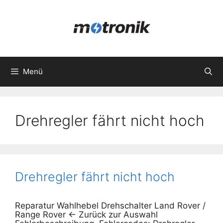
Zum
Inhalt
springen
Menü
Drehregler fährt nicht hoch
Drehregler fährt nicht hoch
Reparatur Wahlhebel Drehschalter Land Rover /
Range Rover ← Zurück zur Auswahl