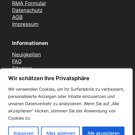
RMA Formular
Datenschutz
AGB
Impressum
Informationen
Neuigkeiten
FAQ
Sitemap
Wir schätzen Ihre Privatsphäre
Vor Ort Notfall Service
Wir verwenden Cookies, um Ihr Surferlebnis zu verbessern,
Mercedes Zündschloss ELV Reparatur
personalisierte Anzeigen oder Inhalte einzusetzen und
Düsseldorf
unseren Datenverkehr zu analysieren. Wenn Sie auf „Alle
Zündschloss ELV Reparatur Krefeld
akzeptieren" klicken, stimmen Sie der Anwendung von
Mercedes Zündschloss Reparatur Essen –
ELV / ESL
Cookies zu.
Mercedes Zündschloss ELV Reparatur in Köln
und umgebung
Anpassen
Alles ablehnen
Alle akzeptieren