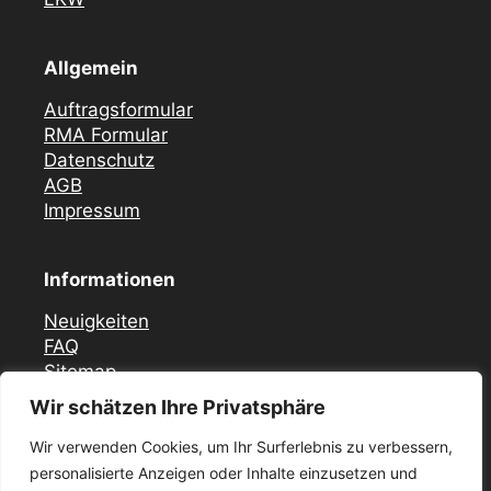
Allgemein
Auftragsformular
RMA Formular
Datenschutz
AGB
Impressum
Informationen
Neuigkeiten
FAQ
Sitemap
Wir schätzen Ihre Privatsphäre
Vor Ort Notfall Service
Wir verwenden Cookies, um Ihr Surferlebnis zu verbessern,
Mercedes Zündschloss ELV Reparatur
personalisierte Anzeigen oder Inhalte einzusetzen und
Düsseldorf