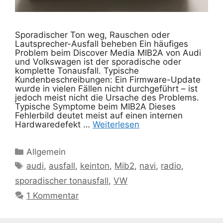
Sporadischer Ton weg, Rauschen oder
Lautsprecher-Ausfall beheben Ein häufiges
Problem beim Discover Media MIB2A von Audi
und Volkswagen ist der sporadische oder
komplette Tonausfall. Typische
Kundenbeschreibungen: Ein Firmware-Update
wurde in vielen Fällen nicht durchgeführt – ist
jedoch meist nicht die Ursache des Problems.
Typische Symptome beim MIB2A Dieses
Fehlerbild deutet meist auf einen internen
Hardwaredefekt …
Weiterlesen
Kategorien
Allgemein
Schlagwörter
audi
,
ausfall
,
keinton
,
Mib2
,
navi
,
radio
,
sporadischer tonausfall
,
VW
1 Kommentar