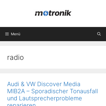
Zum
Inhalt
springen
Menü
radio
Audi & VW Discover Media
MIB2A – Sporadischer Tonausfall
und Lautsprecherprobleme
reparieren