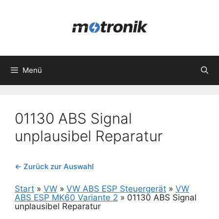
Zum
Inhalt
springen
Menü
01130 ABS Signal
unplausibel Reparatur
← Zurück zur Auswahl
Start
»
VW
»
VW ABS ESP Steuergerät
»
VW
ABS ESP MK60 Variante 2
»
01130 ABS Signal
unplausibel Reparatur