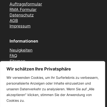
Auftragsformular
RMA Formular
Datenschutz
AGB
Impressum
Informationen
Neuigkeiten
FAQ
Sitemap
Wir schätzen Ihre Privatsphäre
Vor Ort Notfall Service
Wir verwenden Cookies, um Ihr Surferlebnis zu verbessern,
Mercedes Zündschloss ELV Reparatur
personalisierte Anzeigen oder Inhalte einzusetzen und
Düsseldorf
unseren Datenverkehr zu analysieren. Wenn Sie auf „Alle
Zündschloss ELV Reparatur Krefeld
akzeptieren" klicken, stimmen Sie der Anwendung von
Mercedes Zündschloss Reparatur Essen –
ELV / ESL
Cookies zu.
Mercedes Zündschloss ELV Reparatur in Köln