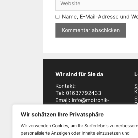
Name, E-Mail-Adresse und Web
Wir sind für Sie da
L
Kontakt:
S
K
Tel: 01637792433
S
Email: info@motronik-
D
service.de
S
Industriering Ost 48
Wir schätzen Ihre Privatsphäre
D
47906 Kempen
S
Wir verwenden Cookies, um Ihr Surferlebnis zu verbessern
E
Öffnunszeiten:
personalisierte Anzeigen oder Inhalte einzusetzen und
S