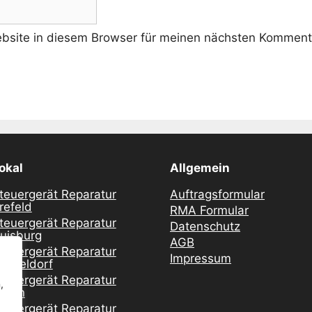
site in diesem Browser für meinen nächsten Kommenta
okal
Allgemein
teuergerät Reparatur
Auftragsformular
refeld
RMA Formular
teuergerät Reparatur
Datenschutz
uisburg
AGB
teuergerät Reparatur
Impressum
üsseldorf
teuergerät Reparatur
,
ssen
teuergerät Reparatur