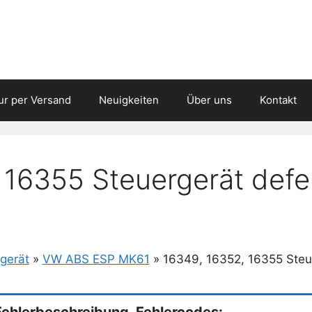
ur per Versand
Neuigkeiten
Über uns
Kontakt
 16355 Steuergerät defe
gerät
»
VW ABS ESP MK61
»
16349, 16352, 16355 Steu
Fehlerbeschreibung, Fehlercodes: