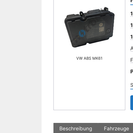
A
VW ABS MK61
F
P
S
Beschreibung
Fahrzeuge