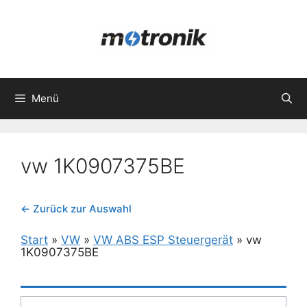
Zum
Inhalt
springen
Menü
vw 1K0907375BE
← Zurück zur Auswahl
Start
»
VW
»
VW ABS ESP Steuergerät
»
vw
1K0907375BE