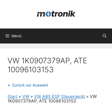
Zum
Inhalt
springen
Menü
VW 1K0907379AP, ATE
10096103153
← Zurück zur Auswahl
Start
»
VW
»
VW ABS ESP Steuergerät
»
VW
1K0907379AP, ATE 10096103153