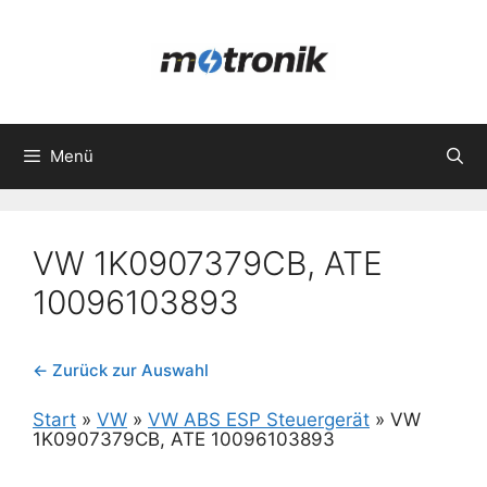
Zum
Inhalt
springen
Menü
VW 1K0907379CB, ATE
10096103893
← Zurück zur Auswahl
Start
»
VW
»
VW ABS ESP Steuergerät
»
VW
1K0907379CB, ATE 10096103893