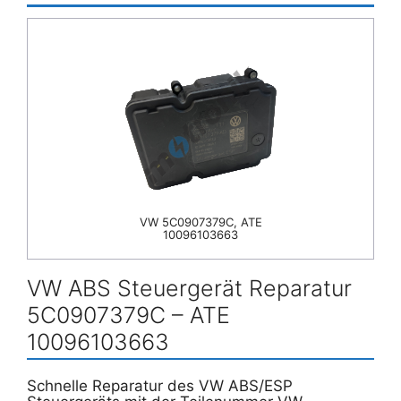
VW 5C0907379C, ATE
10096103663
VW ABS Steuergerät Reparatur
5C0907379C – ATE
10096103663
Schnelle Reparatur des VW ABS/ESP