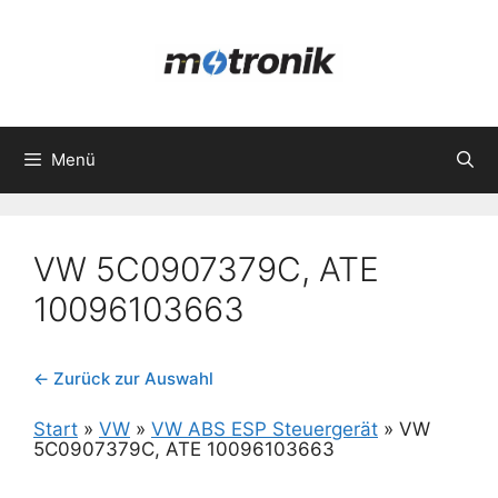
Zum
Inhalt
springen
Menü
VW 5C0907379C, ATE
10096103663
← Zurück zur Auswahl
Start
»
VW
»
VW ABS ESP Steuergerät
»
VW
5C0907379C, ATE 10096103663