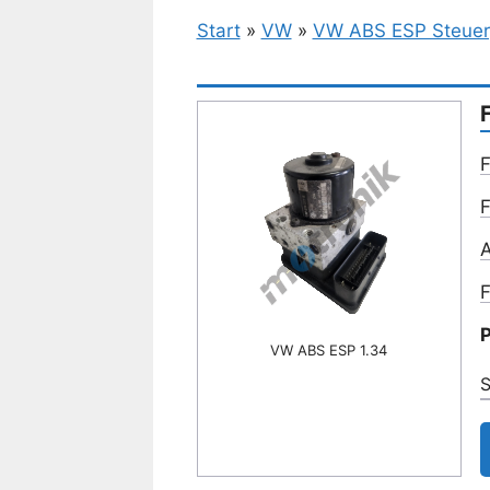
Start
»
VW
»
VW ABS ESP Steuer
F
F
A
F
P
VW ABS ESP 1.34
S