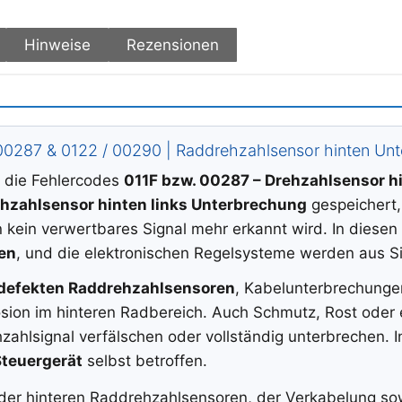
Hinweise
Rezensionen
00287 & 0122 / 00290 | Raddrehzahlsensor hinten Un
die Fehlercodes
011F bzw. 00287 – Drehzahlsensor h
hzahlsensor hinten links Unterbrechung
gespeichert,
kein verwertbares Signal mehr erkannt wird. In diesen F
en
, und die elektronischen Regelsysteme werden aus Si
defekten Raddrehzahlsensoren
, Kabelunterbrechunge
sion im hinteren Radbereich. Auch Schmutz, Rost oder 
hlsignal verfälschen oder vollständig unterbrechen. In 
Steuergerät
selbst betroffen.
er hinteren Raddrehzahlsensoren, der Verkabelung sow