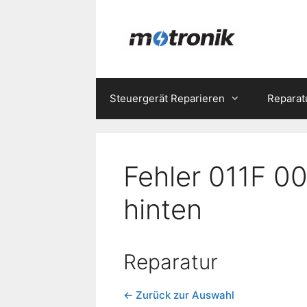
Zum
Inhalt
springen
Steuergerät Reparieren
Reparat
Fehler 011F 0
hinten
Reparatur
← Zurück zur Auswahl