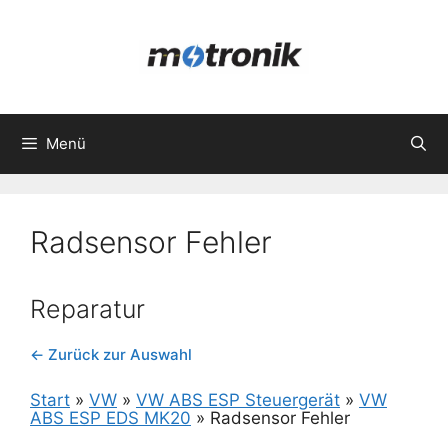
Zum
Inhalt
springen
Menü
Radsensor Fehler
Reparatur
← Zurück zur Auswahl
Start
»
VW
»
VW ABS ESP Steuergerät
»
VW
ABS ESP EDS MK20
»
Radsensor Fehler