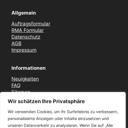
Allgemein
Auftragsformular
RMA Formular
Datenschutz
AGB
Impressum
Informationen
Neuigkeiten
FAQ
Sitemap
Wir schätzen Ihre Privatsphäre
Vor Ort Notfall Service
Wir verwenden Cookies, um Ihr Surferlebnis zu verbessern,
Mercedes Zündschloss ELV Reparatur
personalisierte Anzeigen oder Inhalte einzusetzen und
Düsseldorf
unseren Datenverkehr zu analysieren. Wenn Sie auf „Alle
Zündschloss ELV Reparatur Krefeld