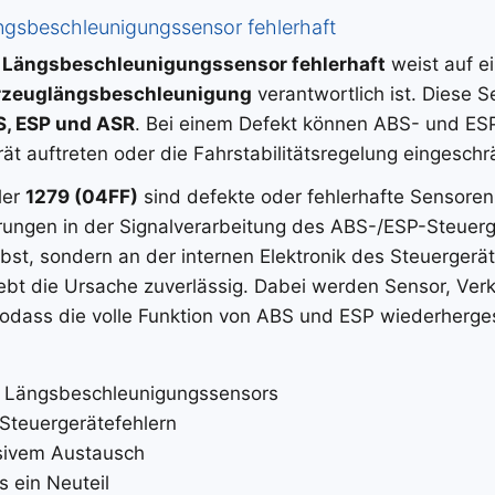
ngsbeschleunigungssensor fehlerhaft
– Längsbeschleunigungssensor fehlerhaft
weist auf e
rzeuglängsbeschleunigung
verantwortlich ist. Diese S
, ESP und ASR
. Bei einem Defekt können ABS- und ES
t auftreten oder die Fahrstabilitätsregelung eingeschrä
ler
1279 (04FF)
sind defekte oder fehlerhafte Sensore
ngen in der Signalverarbeitung des ABS-/ESP-Steuerger
lbst, sondern an der internen Elektronik des Steuergerä
bt die Ursache zuverlässig. Dabei werden Sensor, Ver
sodass die volle Funktion von ABS und ESP wiederhergest
 Längsbeschleunigungssensors
Steuergerätefehlern
nsivem Austausch
s ein Neuteil