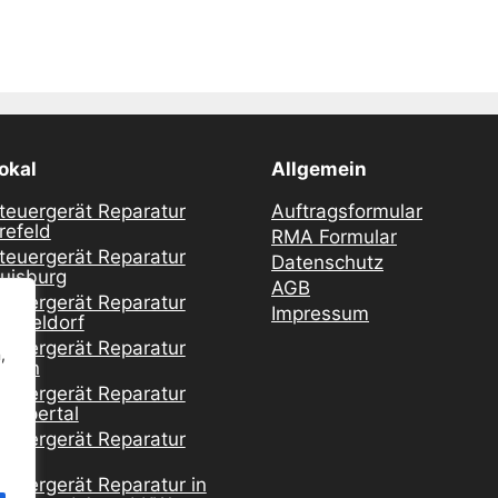
okal
Allgemein
teuergerät Reparatur
Auftragsformular
refeld
RMA Formular
teuergerät Reparatur
Datenschutz
uisburg
AGB
teuergerät Reparatur
Impressum
üsseldorf
teuergerät Reparatur
,
ssen
teuergerät Reparatur
uppertal
teuergerät Reparatur
öln
teuergerät Reparatur in