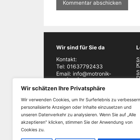
Wir sind für Sie da
L
Kontakt:
S
K
Tel: 01637792433
S
Email: info@motronik-
D
service.de
S
Industriering Ost 48
Wir schätzen Ihre Privatsphäre
D
47906 Kempen
S
Wir verwenden Cookies, um Ihr Surferlebnis zu verbessern
E
Öffnunszeiten:
personalisierte Anzeigen oder Inhalte einzusetzen und
S
Montag - Freitag
unseren Datenverkehr zu analysieren. Wenn Sie auf „Alle
W
08:30 - 17:00
akzeptieren" klicken, stimmen Sie der Anwendung von
S
K
Cookies zu.
S