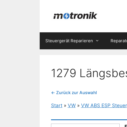
Zum
Inhalt
springen
Steuergerät Reparieren
Reparat
1279 Längsbes
← Zurück zur Auswahl
Start
»
VW
»
VW ABS ESP Steuer