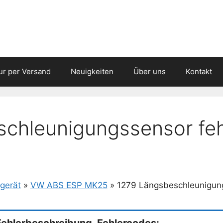
ur per Versand
Neuigkeiten
Über uns
Kontakt
chleunigungssensor feh
gerät
»
VW ABS ESP MK25
»
1279 Längsbeschleunigung
Fehlerbeschreibung, Fehlercodes: