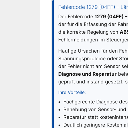
Fehlercode 1279 (04FF) – Lä
Der Fehlercode
1279 (04FF) 
der für die Erfassung der
Fah
die korrekte Regelung von
ABS
Fehlermeldungen im Steuergerä
Häufige Ursachen für den Feh
Spannungsprobleme oder Störu
der Fehler nicht am Sensor se
Diagnose und Reparatur
behe
geprüft und instand gesetzt, 
Ihre Vorteile:
Fachgerechte Diagnose des
Behebung von Sensor- und 
Reparatur statt kosteninte
Deutlich geringere Kosten al