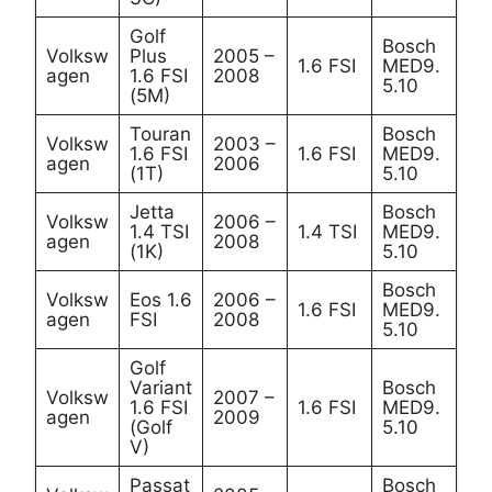
Golf
Bosch
Volksw
Plus
2005 –
1.6 FSI
MED9.
agen
1.6 FSI
2008
5.10
(5M)
Touran
Bosch
Volksw
2003 –
1.6 FSI
1.6 FSI
MED9.
agen
2006
(1T)
5.10
Jetta
Bosch
Volksw
2006 –
1.4 TSI
1.4 TSI
MED9.
agen
2008
(1K)
5.10
Bosch
Volksw
Eos 1.6
2006 –
1.6 FSI
MED9.
agen
FSI
2008
5.10
Golf
Variant
Bosch
Volksw
2007 –
1.6 FSI
1.6 FSI
MED9.
agen
2009
(Golf
5.10
V)
Passat
Bosch