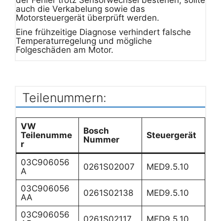
auch die Verkabelung sowie das
Motorsteuergerät überprüft werden.
Eine frühzeitige Diagnose verhindert falsche
Temperaturregelung und mögliche
Folgeschäden am Motor.
Teilenummern:
VW
Bosch
Teilenumme
Steuergerät
Nummer
r
03C906056
0261S02007
MED9.5.10
A
03C906056
0261S02138
MED9.5.10
AA
03C906056
0261S02117
MED9.5.10