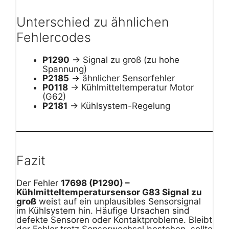
Unterschied zu ähnlichen
Fehlercodes
P1290
→ Signal zu groß (zu hohe
Spannung)
P2185
→ ähnlicher Sensorfehler
P0118
→ Kühlmitteltemperatur Motor
(G62)
P2181
→ Kühlsystem-Regelung
Fazit
Der Fehler
17698 (P1290) –
Kühlmitteltemperatursensor G83 Signal zu
groß
weist auf ein unplausibles Sensorsignal
im Kühlsystem hin. Häufige Ursachen sind
defekte Sensoren oder Kontaktprobleme. Bleibt
der Fehler trotz Sensorwechsel bestehen, sollte