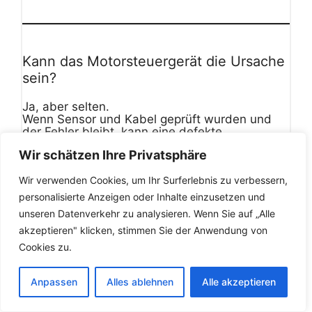
Kann das Motorsteuergerät die Ursache
sein?
Ja, aber selten.
Wenn Sensor und Kabel geprüft wurden und
der Fehler bleibt, kann eine defekte
Sensoreingangsstufe vorliegen.
Wir schätzen Ihre Privatsphäre
Wir verwenden Cookies, um Ihr Surferlebnis zu verbessern,
personalisierte Anzeigen oder Inhalte einzusetzen und
unseren Datenverkehr zu analysieren. Wenn Sie auf „Alle
Wie wird der Fehler diagnostiziert?
akzeptieren" klicken, stimmen Sie der Anwendung von
Typische Diagnose:
Cookies zu.
Temperaturvergleich G62 vs. G83
Spannungsmessung
Anpassen
Alles ablehnen
Alle akzeptieren
Kabelprüfung
Live-Datenanalyse