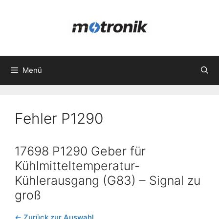
Zum
Inhalt
springen
Menü
Fehler P1290
17698 P1290 Geber für
Kühlmitteltemperatur-
Kühlerausgang (G83) – Signal zu
groß
← Zurück zur Auswahl