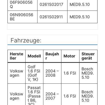
06F906056
0261S02017
MED9.5.10
Q
06N906056
0261S02911
MED9.5.10
BE
Fahrzeuge:
Herste
Baujah
Steuer
Modell
Motor
ller
r
gerät
Golf
Bosch
Volksw
1.6 FSI
2004 –
1.6 FSI
MED9.
agen
(Golf
2008
5.10
V, 1K)
Passat
1.6 FSI
Bosch
Volksw
2004 –
(Passa
1.6 FSI
MED9.
agen
2007
t B6,
5.10
3C)