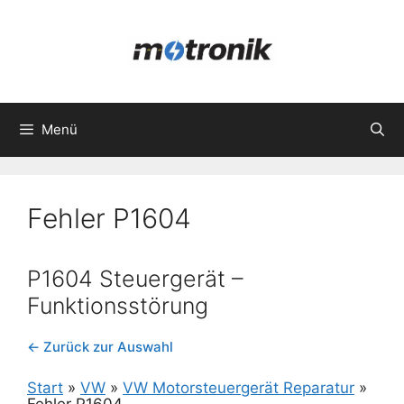
Zum
Inhalt
springen
Menü
Fehler P1604
P1604 Steuergerät –
Funktionsstörung
← Zurück zur Auswahl
Start
»
VW
»
VW Motorsteuergerät Reparatur
»
Fehler P1604