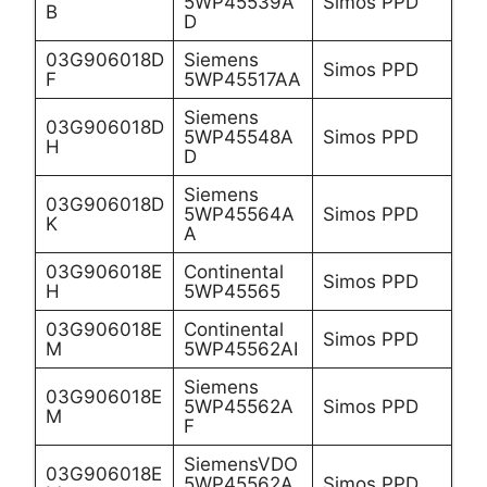
5WP45539A
Simos PPD
B
D
03G906018D
Siemens
Simos PPD
F
5WP45517AA
Siemens
03G906018D
5WP45548A
Simos PPD
H
D
Siemens
03G906018D
5WP45564A
Simos PPD
K
A
03G906018E
Continental
Simos PPD
H
5WP45565
03G906018E
Continental
Simos PPD
M
5WP45562AI
Siemens
03G906018E
5WP45562A
Simos PPD
M
F
SiemensVDO
03G906018E
5WP45562A
Simos PPD