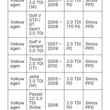
Volksw
2005 –
2.0 TDI
Simos
2.0 TDI
agen
2008
PD
PPD
(1K)
Golf V
GTD /
Volksw
2006 –
2.0 TDI
Simos
GT
agen
2008
170 PS
PPD
Sport
2.0 TDI
Golf V
Volksw
2007 –
2.0 TDI
Simos
Variant
agen
2009
PD
PPD
2.0 TDI
Touran
Volksw
2006 –
2.0 TDI
Simos
2.0 TDI
agen
2010
PD
PPD
(1T)
Jetta
Volksw
2005 –
2.0 TDI
Simos
2.0 TDI
agen
2008
PD
PPD
(1K)
Passat
CC 2.0
Volksw
TDI
2.0 TDI
Simos
2008
agen
(frühe
PD
PPD