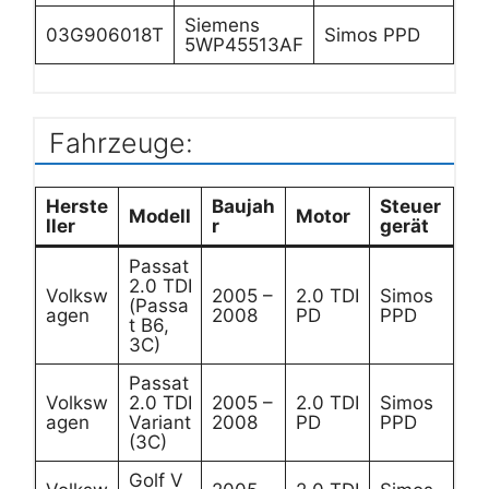
Siemens
03G906018T
Simos PPD
5WP45513AF
Fahrzeuge:
Herste
Baujah
Steuer
Modell
Motor
ller
r
gerät
Passat
2.0 TDI
Volksw
2005 –
2.0 TDI
Simos
(Passa
agen
2008
PD
PPD
t B6,
3C)
Passat
Volksw
2.0 TDI
2005 –
2.0 TDI
Simos
agen
Variant
2008
PD
PPD
(3C)
Golf V