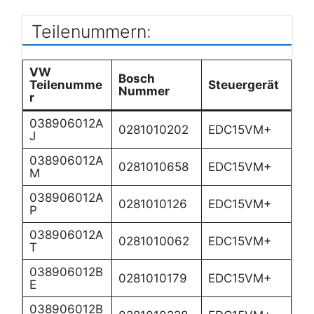
Teilenummern:
VW
Bosch
Teilenumme
Steuergerät
Nummer
r
038906012A
0281010202
EDC15VM+
J
038906012A
0281010658
EDC15VM+
M
038906012A
0281010126
EDC15VM+
P
038906012A
0281010062
EDC15VM+
T
038906012B
0281010179
EDC15VM+
E
038906012B