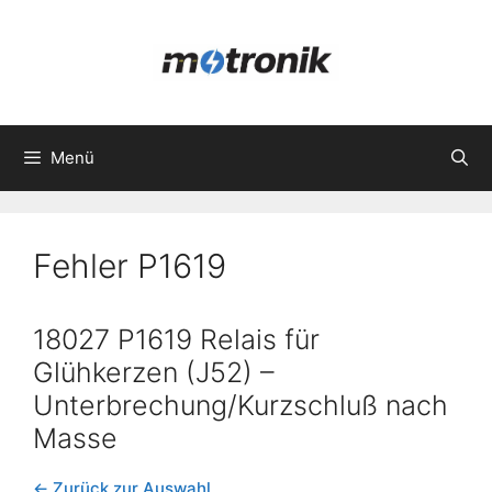
Zum
Inhalt
springen
Menü
Fehler P1619
18027 P1619 Relais für
Glühkerzen (J52) –
Unterbrechung/Kurzschluß nach
Masse
← Zurück zur Auswahl