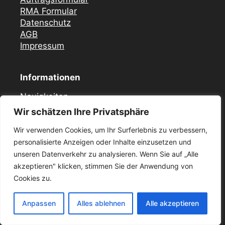
RMA Formular
Datenschutz
AGB
Impressum
Informationen
Neuigkeiten
FAQ
Wir schätzen Ihre Privatsphäre
Sitemap
Wir verwenden Cookies, um Ihr Surferlebnis zu verbessern,
Vor Ort Notfall Service
personalisierte Anzeigen oder Inhalte einzusetzen und
unseren Datenverkehr zu analysieren. Wenn Sie auf „Alle
Mercedes Zündschloss ELV Reparatur
akzeptieren" klicken, stimmen Sie der Anwendung von
Düsseldorf
Cookies zu.
Zündschloss ELV Reparatur Krefeld
Mercedes Zündschloss Reparatur Essen –
ELV / ESL
Anpassen
Alles ablehnen
Alle akzeptieren
Mercedes Zündschloss ELV Reparatur in Köln
und umgebung