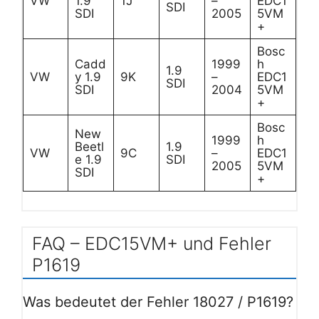
VW
1.9
1J
–
EDC1
SDI
SDI
2005
5VM
+
Bosc
Cadd
1999
h
1.9
VW
y 1.9
9K
–
EDC1
SDI
SDI
2004
5VM
+
Bosc
New
1999
h
Beetl
1.9
VW
9C
–
EDC1
e 1.9
SDI
2005
5VM
SDI
+
FAQ – EDC15VM+ und Fehler
P1619
Was bedeutet der Fehler 18027 / P1619?