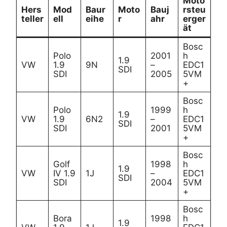
Moto
Hers
Mod
Baur
Moto
Bauj
rsteu
teller
ell
eihe
r
ahr
erger
ät
Bosc
Polo
2001
h
1.9
VW
1.9
9N
–
EDC1
SDI
SDI
2005
5VM
+
Bosc
Polo
1999
h
1.9
VW
1.9
6N2
–
EDC1
SDI
SDI
2001
5VM
+
Bosc
Golf
1998
h
1.9
VW
IV 1.9
1J
–
EDC1
SDI
SDI
2004
5VM
+
Bosc
Bora
1998
h
1.9