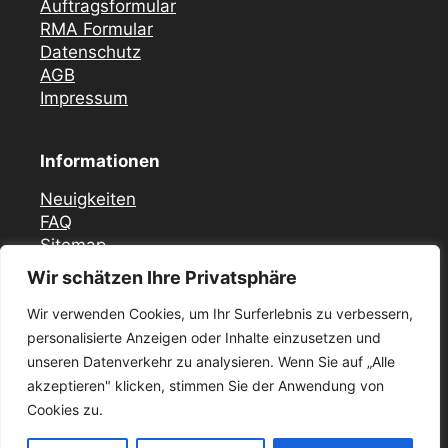
Auftragsformular
RMA Formular
Datenschutz
AGB
Impressum
Informationen
Neuigkeiten
FAQ
Sitemap
Wir schätzen Ihre Privatsphäre
Vor Ort Notfall Service
Wir verwenden Cookies, um Ihr Surferlebnis zu verbessern,
Mercedes Zündschloss ELV Reparatur
personalisierte Anzeigen oder Inhalte einzusetzen und
Düsseldorf
unseren Datenverkehr zu analysieren. Wenn Sie auf „Alle
Zündschloss ELV Reparatur Krefeld
akzeptieren" klicken, stimmen Sie der Anwendung von
Mercedes Zündschloss Reparatur Essen –
ELV / ESL
Cookies zu.
Mercedes Zündschloss ELV Reparatur in Köln