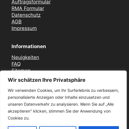
Auftragsformular
RMA Formular
Datenschutz
AGB
Impressum
Informationen
Neuigkeiten
FAQ
Sitemap
Wir schätzen Ihre Privatsphäre
Vor Ort Notfall Service
Wir verwenden Cookies, um Ihr Surferlebnis zu verbessern,
Mercedes Zündschloss ELV Reparatur
personalisierte Anzeigen oder Inhalte einzusetzen und
Düsseldorf
unseren Datenverkehr zu analysieren. Wenn Sie auf „Alle
Zündschloss ELV Reparatur Krefeld
akzeptieren" klicken, stimmen Sie der Anwendung von
Mercedes Zündschloss Reparatur Essen –
ELV / ESL
Cookies zu.
Mercedes Zündschloss ELV Reparatur in Köln