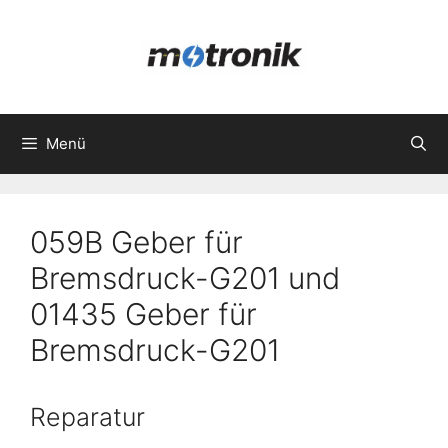
Zum
Inhalt
springen
Menü
059B Geber für
Bremsdruck-G201 und
01435 Geber für
Bremsdruck-G201
Reparatur