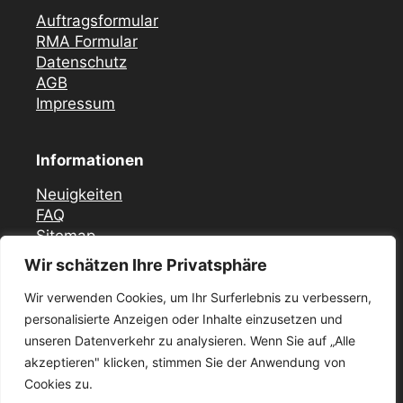
Auftragsformular
RMA Formular
Datenschutz
AGB
Impressum
Informationen
Neuigkeiten
FAQ
Sitemap
Wir schätzen Ihre Privatsphäre
Vor Ort Notfall Service
Wir verwenden Cookies, um Ihr Surferlebnis zu verbessern,
Mercedes Zündschloss ELV Reparatur
personalisierte Anzeigen oder Inhalte einzusetzen und
Düsseldorf
unseren Datenverkehr zu analysieren. Wenn Sie auf „Alle
Zündschloss ELV Reparatur Krefeld
akzeptieren" klicken, stimmen Sie der Anwendung von
Mercedes Zündschloss Reparatur Essen –
ELV / ESL
Cookies zu.
Mercedes Zündschloss ELV Reparatur in Köln