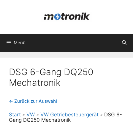
Zum
Inhalt
springen
Menü
DSG 6-Gang DQ250
Mechatronik
← Zurück zur Auswahl
Start
»
VW
»
VW Getriebesteuergerät
»
DSG 6-
Gang DQ250 Mechatronik