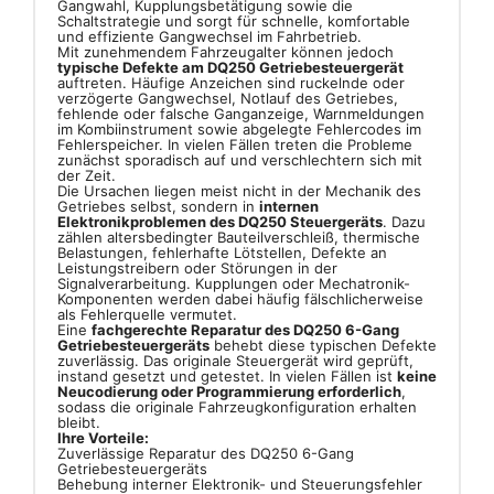
Gangwahl, Kupplungsbetätigung sowie die
Schaltstrategie und sorgt für schnelle, komfortable
und effiziente Gangwechsel im Fahrbetrieb.
Mit zunehmendem Fahrzeugalter können jedoch
typische Defekte am DQ250 Getriebesteuergerät
auftreten. Häufige Anzeichen sind ruckelnde oder
verzögerte Gangwechsel, Notlauf des Getriebes,
fehlende oder falsche Ganganzeige, Warnmeldungen
im Kombiinstrument sowie abgelegte Fehlercodes im
Fehlerspeicher. In vielen Fällen treten die Probleme
zunächst sporadisch auf und verschlechtern sich mit
der Zeit.
Die Ursachen liegen meist nicht in der Mechanik des
Getriebes selbst, sondern in
internen
Elektronikproblemen des DQ250 Steuergeräts
. Dazu
zählen altersbedingter Bauteilverschleiß, thermische
Belastungen, fehlerhafte Lötstellen, Defekte an
Leistungstreibern oder Störungen in der
Signalverarbeitung. Kupplungen oder Mechatronik-
Komponenten werden dabei häufig fälschlicherweise
als Fehlerquelle vermutet.
Eine
fachgerechte Reparatur des DQ250 6-Gang
Getriebesteuergeräts
behebt diese typischen Defekte
zuverlässig. Das originale Steuergerät wird geprüft,
instand gesetzt und getestet. In vielen Fällen ist
keine
Neucodierung oder Programmierung erforderlich
,
sodass die originale Fahrzeugkonfiguration erhalten
bleibt.
Ihre Vorteile:
Zuverlässige Reparatur des DQ250 6-Gang
Getriebesteuergeräts
Behebung interner Elektronik- und Steuerungsfehler