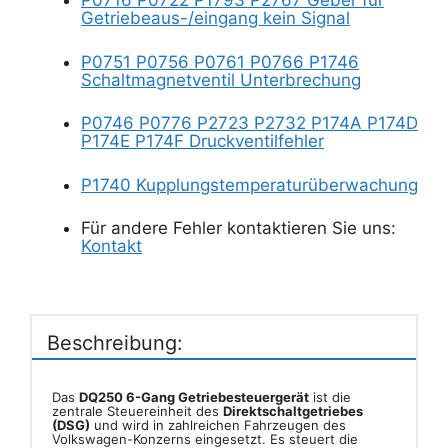
P0716 P0722 P1793 P2767 Geber für
Getriebeaus-/eingang kein Signal
P0751 P0756 P0761 P0766 P1746
Schaltmagnetventil Unterbrechung
P0746 P0776 P2723 P2732 P174A P174D
P174E P174F Druckventilfehler
P1740 Kupplungstemperaturüberwachung
Für andere Fehler kontaktieren Sie uns:
Kontakt
Beschreibung:
Das
DQ250 6-Gang Getriebesteuergerät
ist die
zentrale Steuereinheit des
Direktschaltgetriebes
(DSG)
und wird in zahlreichen Fahrzeugen des
Volkswagen-Konzerns eingesetzt. Es steuert die