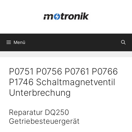
Zum
Inhalt
springen
Menü
P0751 P0756 P0761 P0766
P1746 Schaltmagnetventil
Unterbrechung
Reparatur DQ250
Getriebesteuergerät