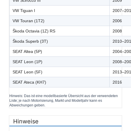
VW Scirocco III
2009
VW Tiguan I
2007–20
VW Touran (1T2)
2006
Škoda Octavia (1Z) RS
2008
Škoda Superb (3T)
2010–20
SEAT Altea (5P)
2004–20
SEAT Leon (1P)
2008–20
SEAT Leon (5F)
2013–20
SEAT Ateca (KH7)
2016
Hinweis: Das ist eine modellbasierte Übersicht aus der verwendeten
Liste; je nach Motorisierung, Markt und Modelljahr kann es
Abweichungen geben.
Hinweise