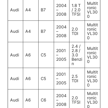
Multit
2004
1.8 T
ronic
Audi
A4
B7
–
/ 2.0
VL30
2008
TFSI
0
Multit
2004
2.0
ronic
Audi
A4
B7
–
TDI
VL30
2008
0
2.4 /
Multit
2001
2.8 /
ronic
Audi
A6
C5
–
3.0
VL30
2005
Benzi
0
n
Multit
2001
2.5
ronic
Audi
A6
C5
–
TDI
VL30
2005
0
Multit
2004
2.0
ronic
Audi
A6
C6
–
TFSI
VL30
2008
0