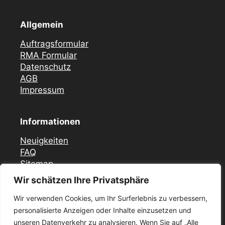
Allgemein
Auftragsformular
RMA Formular
Datenschutz
AGB
Impressum
Informationen
Neuigkeiten
FAQ
Sitemap
Wir schätzen Ihre Privatsphäre
Vor Ort Notfall Service
Wir verwenden Cookies, um Ihr Surferlebnis zu verbessern,
Mercedes Zündschloss ELV Reparatur
personalisierte Anzeigen oder Inhalte einzusetzen und
Düsseldorf
unseren Datenverkehr zu analysieren. Wenn Sie auf „Alle
Zündschloss ELV Reparatur Krefeld