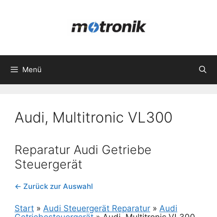
Zum
Inhalt
springen
Menü
Audi, Multitronic VL300
Reparatur Audi Getriebe
Steuergerät
← Zurück zur Auswahl
Start
»
Audi Steuergerät Reparatur
»
Audi
Getriebesteuergerät
»
Audi, Multitronic VL300