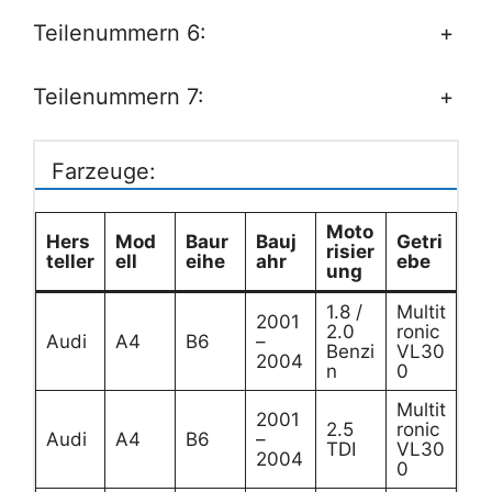
Teilenummern 6:
+
Teilenummern 7:
+
Farzeuge:
Moto
Hers
Mod
Baur
Bauj
Getri
risier
teller
ell
eihe
ahr
ebe
ung
1.8 /
Multit
2001
2.0
ronic
Audi
A4
B6
–
Benzi
VL30
2004
n
0
Multit
2001
2.5
ronic
Audi
A4
B6
–
TDI
VL30
2004
0