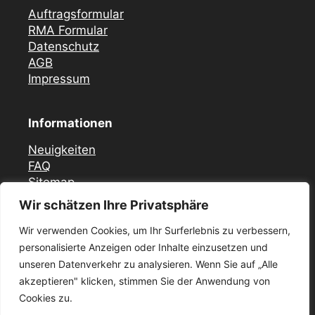
Auftragsformular
RMA Formular
Datenschutz
AGB
Impressum
Informationen
Neuigkeiten
FAQ
Sitemap
Wir schätzen Ihre Privatsphäre
Vor Ort Notfall Service
Wir verwenden Cookies, um Ihr Surferlebnis zu verbessern,
Mercedes Zündschloss ELV Reparatur
personalisierte Anzeigen oder Inhalte einzusetzen und
Düsseldorf
unseren Datenverkehr zu analysieren. Wenn Sie auf „Alle
Zündschloss ELV Reparatur Krefeld
akzeptieren" klicken, stimmen Sie der Anwendung von
Mercedes Zündschloss Reparatur Essen –
ELV / ESL
Cookies zu.
Mercedes Zündschloss ELV Reparatur in Köln