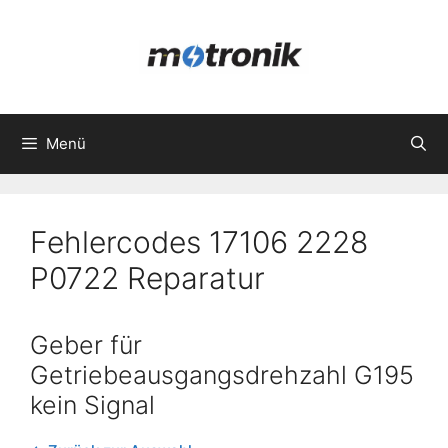
Zum
Inhalt
springen
Menü
Fehlercodes 17106 2228
P0722 Reparatur
Geber für
Getriebeausgangsdrehzahl G195
kein Signal