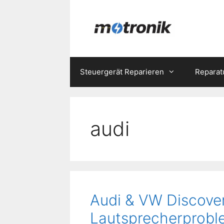
Zum
Inhalt
springen
Steuergerät Reparieren
Reparat
audi
Audi & VW Discover
Lautsprecherprobl