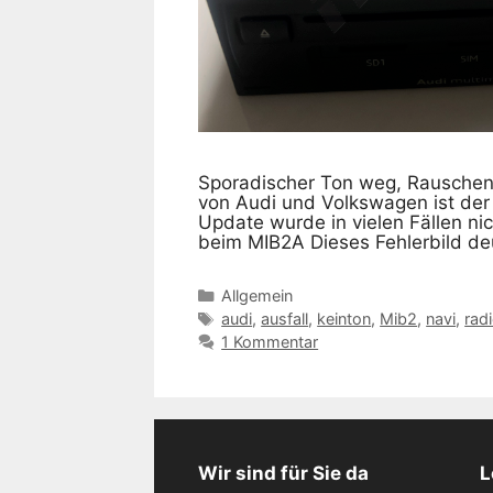
Sporadischer Ton weg, Rauschen
von Audi und Volkswagen ist der
Update wurde in vielen Fällen ni
beim MIB2A Dieses Fehlerbild de
Kategorien
Allgemein
Schlagwörter
audi
,
ausfall
,
keinton
,
Mib2
,
navi
,
rad
1 Kommentar
Wir sind für Sie da
L